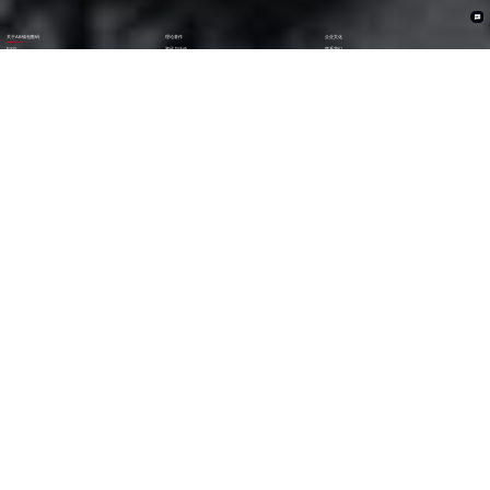
关于AB钱包数码
理论著作
企业文化
ESG
资讯与活动
联系我们
加入我们
1282
6000
+亿
+
全年营收 (2024)
员工数量
2600
30000
+
+
技术人员数量
渠道生态伙伴
300
123
+
第
位
技术生态伙伴
《财富》中国上市公司
500强(2023)
79
38
第
位
第
位
中国民营企业
《财富》最受赞赏
500强(2023)
中国公司
29
AA
第
位
级
福布斯中国
Wind ESG评级
数字经济100强